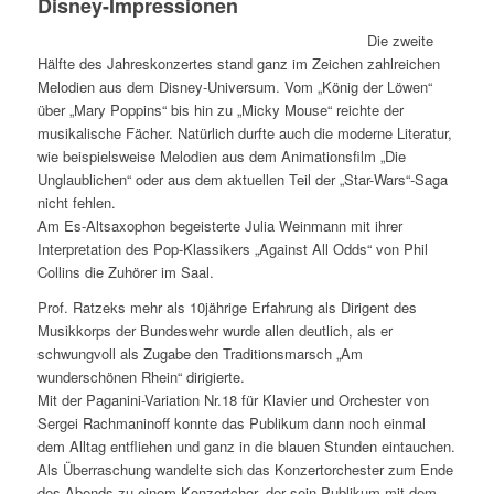
Disney-Impressionen
Die zweite
Hälfte des Jahreskonzertes stand ganz im Zeichen zahlreichen
Melodien aus dem Disney-Universum. Vom „König der Löwen“
über „Mary Poppins“ bis hin zu „Micky Mouse“ reichte der
musikalische Fächer. Natürlich durfte auch die moderne Literatur,
wie beispielsweise Melodien aus dem Animationsfilm „Die
Unglaublichen“ oder aus dem aktuellen Teil der „Star-Wars“-Saga
nicht fehlen.
Am Es-Altsaxophon begeisterte Julia Weinmann mit ihrer
Interpretation des Pop-Klassikers „Against All Odds“ von Phil
Collins die Zuhörer im Saal.
Prof. Ratzeks mehr als 10jährige Erfahrung als Dirigent des
Musikkorps der Bundeswehr wurde allen deutlich, als er
schwungvoll als Zugabe den Traditionsmarsch „Am
wunderschönen Rhein“ dirigierte.
Mit der Paganini-Variation Nr.18 für Klavier und Orchester von
Sergei Rachmaninoff konnte das Publikum dann noch einmal
dem Alltag entfliehen und ganz in die blauen Stunden eintauchen.
Als Überraschung wandelte sich das Konzertorchester zum Ende
des Abends zu einem Konzertchor, der sein Publikum mit dem