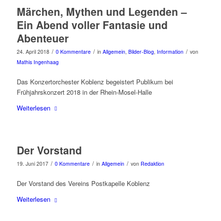
Märchen, Mythen und Legenden –
Ein Abend voller Fantasie und
Abenteuer
/
/
/
24. April 2018
0 Kommentare
in
Allgemein
,
Bilder-Blog
,
Information
von
Mathis Ingenhaag
Das Konzertorchester Koblenz begeistert Publikum bei
Frühjahrskonzert 2018 in der Rhein-Mosel-Halle
Weiterlesen
Der Vorstand
/
/
/
19. Juni 2017
0 Kommentare
in
Allgemein
von
Redaktion
Der Vorstand des Vereins Postkapelle Koblenz
Weiterlesen