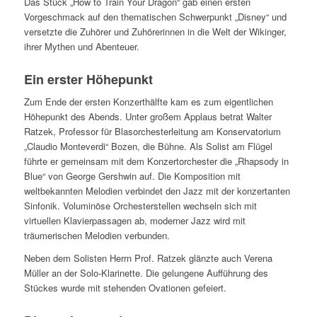
Das Stück „How to Train Your Dragon“ gab einen ersten
Vorgeschmack auf den thematischen Schwerpunkt „Disney“ und
versetzte die Zuhörer und Zuhörerinnen in die Welt der Wikinger,
ihrer Mythen und Abenteuer.
Ein erster Höhepunkt
Zum Ende der ersten Konzerthälfte kam es zum eigentlichen
Höhepunkt des Abends. Unter großem Applaus betrat Walter
Ratzek, Professor für Blasorchesterleitung am Konservatorium
„Claudio Monteverdi“ Bozen, die Bühne. Als Solist am Flügel
führte er gemeinsam mit dem Konzertorchester die „Rhapsody in
Blue“ von George Gershwin auf. Die Komposition mit
weltbekannten Melodien verbindet den Jazz mit der konzertanten
Sinfonik. Voluminöse Orchesterstellen wechseln sich mit
virtuellen Klavierpassagen ab, moderner Jazz wird mit
träumerischen Melodien verbunden.
Neben dem Solisten Herrn Prof. Ratzek glänzte auch Verena
Müller an der Solo-Klarinette. Die gelungene Aufführung des
Stückes wurde mit stehenden Ovationen gefeiert.