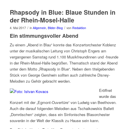
Rhapsody in Blue: Blaue Stunden in
der Rhein-Mosel-Halle
/
/
4. Mai 2017
in
Allgemein
,
Bilder-Blog
von
Redaktion
Ein stimmungsvoller Abend
Zu einem „Abend in Blau“ konnte das Konzertorchester Koblenz
unter der musikalischen Leitung von Christoph Engers am
vergangenen Samstag rund 1.100 Musikfreundinnen und -freunde
in der Rhein-Mosel-Halle begrüßen. Thematisch stand der Abend
unter dem Motto „Rhapsody in Blue“. Neben dem titelgebenden
Stück von George Gershwin sollten auch zahlreiche Disney-
Melodien zu Gehör gebracht werden.
Eröffnet
wurde das
Konzert mit der „Egmont-Ouvertüre“ von Ludwig van Beethoven.
Auch die darauf folgenden Melodien aus Tschaikowskis Ballett
„Dornröschen“ zeigten, dass ein Sinfonisches Blasorchester
souverän in der Welt der Klassik zu Hause sein kann.