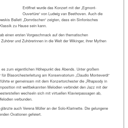
Eröffnet wurde das Konzert mit der „Egmont-
Ouvertüre“ von Ludwig van Beethoven. Auch die
wskis Ballett „Dornröschen“ zeigten, dass ein Sinfonisches
 Klassik zu Hause sein kann.
gab einen ersten Vorgeschmack auf den thematischen
Zuhörer und Zuhörerinnen in die Welt der Wikinger, ihrer Mythen
m es zum eigentlichen Höhepunkt des Abends. Unter großem
r für Blasorchesterleitung am Konservatorium „Claudio Monteverdi“
 führte er gemeinsam mit dem Konzertorchester die „Rhapsody in
position mit weltbekannten Melodien verbindet den Jazz mit der
sterstellen wechseln sich mit virtuellen Klavierpassagen ab,
Melodien verbunden.
glänzte auch Verena Müller an der Solo-Klarinette. Die gelungene
enden Ovationen gefeiert.