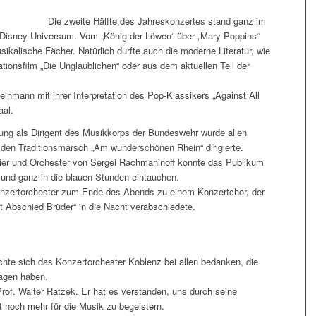
Die zweite Hälfte des Jahreskonzertes stand ganz im
Disney-Universum. Vom „König der Löwen“ über „Mary Poppins“
sikalische Fächer. Natürlich durfte auch die moderne Literatur, wie
ionsfilm „Die Unglaublichen“ oder aus dem aktuellen Teil der
inmann mit ihrer Interpretation des Pop-Klassikers „Against All
aal.
rung als Dirigent des Musikkorps der Bundeswehr wurde allen
e den Traditionsmarsch „Am wunderschönen Rhein“ dirigierte.
lavier und Orchester von Sergei Rachmaninoff konnte das Publikum
 und ganz in die blauen Stunden eintauchen.
onzertorchester zum Ende des Abends zu einem Konzertchor, der
 Abschied Brüder“ in die Nacht verabschiedete.
hte sich das Konzertorchester Koblenz bei allen bedanken, die
ragen haben.
rof. Walter Ratzek. Er hat es verstanden, uns durch seine
rt noch mehr für die Musik zu begeistern.