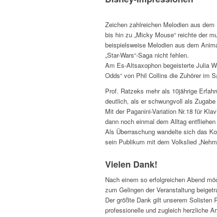
Zeichen zahlreichen Melodien aus dem 
bis hin zu „Micky Mouse“ reichte der mu
beispielsweise Melodien aus dem Animat
„Star-Wars“-Saga nicht fehlen.
Am Es-Altsaxophon begeisterte Julia We
Odds“ von Phil Collins die Zuhörer im S
Prof. Ratzeks mehr als 10jährige Erfah
deutlich, als er schwungvoll als Zugab
Mit der Paganini-Variation Nr.18 für K
dann noch einmal dem Alltag entfliehen
Als Überraschung wandelte sich das K
sein Publikum mit dem Volkslied „Nehmt
Vielen Dank!
Nach einem so erfolgreichen Abend möc
zum Gelingen der Veranstaltung beiget
Der größte Dank gilt unserem Solisten P
professionelle und zugleich herzliche A