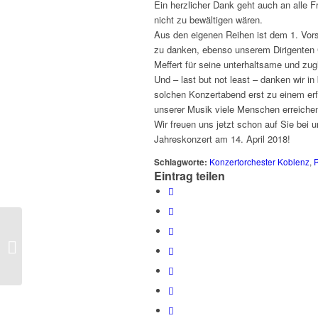
Ein herzlicher Dank geht auch an alle F
nicht zu bewältigen wären.
Aus den eigenen Reihen ist dem 1. Vors
zu danken, ebenso unserem Dirigenten 
Meffert für seine unterhaltsame und zug
Und – last but not least – danken wir
solchen Konzertabend erst zu einem erf
unserer Musik viele Menschen erreiche
Wir freuen uns jetzt schon auf Sie be
Jahreskonzert am 14. April 2018!
Schlagworte:
Konzertorchester Koblenz
,
Eintrag teilen
Konzertorchester
Koblenz begeistert mit
Klängen aus der neuen
Welt