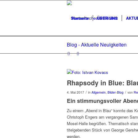
Startseite
ÜBER UNS
AKTU
Blog - Aktuelle Neuigkeiten
Rhapsody in Blue: Bla
/
/
4. Mai 2017
in
Allgemein
,
Bilder-Blog
von
Re
Ein stimmungsvoller Aben
Zu einem „Abend in Blau“ konnte das Ko
Christoph Engers am vergangenen Samst
Mosel-Halle begrüßen. Thematisch sta
titelgebenden Stück von George Gershw
werden.