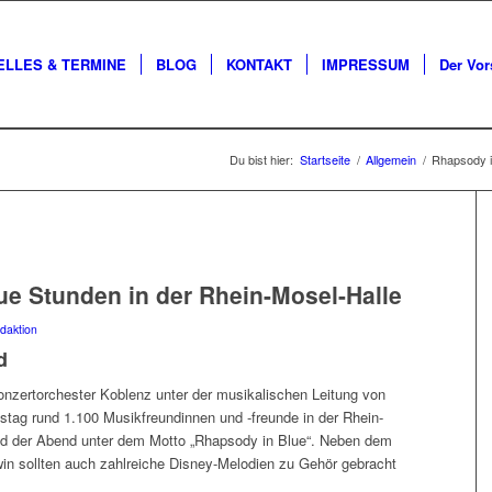
ELLES & TERMINE
BLOG
KONTAKT
IMPRESSUM
Der Vor
Du bist hier:
Startseite
/
Allgemein
/
Rhapsody i
ue Stunden in der Rhein-Mosel-Halle
daktion
d
nzertorchester Koblenz unter der musikalischen Leitung von
ag rund 1.100 Musikfreundinnen und -freunde in der Rhein-
nd der Abend unter dem Motto „Rhapsody in Blue“. Neben dem
in sollten auch zahlreiche Disney-Melodien zu Gehör gebracht