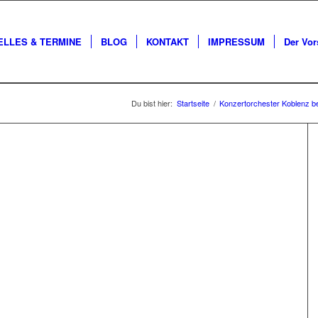
ELLES & TERMINE
BLOG
KONTAKT
IMPRESSUM
Der Vor
Du bist hier:
Startseite
/
Konzertorchester Koblenz beg