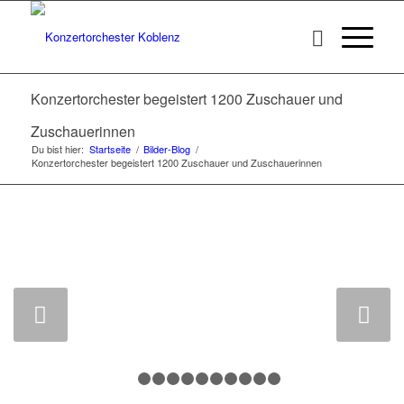
Konzertorchester begeistert 1200 Zuschauer und
Zuschauerinnen
Du bist hier:
Startseite
/
Bilder-Blog
/
Konzertorchester begeistert 1200 Zuschauer und Zuschauerinnen
Weiter
1
2
3
4
5
6
7
8
9
10
11