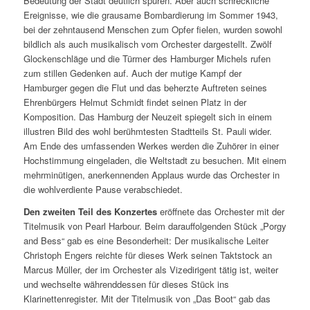
Bedeutung der Stadt deutlich spüren. Aber auch schreckliche
Ereignisse, wie die grausame Bombardierung im Sommer 1943,
bei der zehntausend Menschen zum Opfer fielen, wurden sowohl
bildlich als auch musikalisch vom Orchester dargestellt. Zwölf
Glockenschläge und die Türmer des Hamburger Michels rufen
zum stillen Gedenken auf. Auch der mutige Kampf der
Hamburger gegen die Flut und das beherzte Auftreten seines
Ehrenbürgers Helmut Schmidt findet seinen Platz in der
Komposition. Das Hamburg der Neuzeit spiegelt sich in einem
illustren Bild des wohl berühmtesten Stadtteils St. Pauli wider.
Am Ende des umfassenden Werkes werden die Zuhörer in einer
Hochstimmung eingeladen, die Weltstadt zu besuchen. Mit einem
mehrminütigen, anerkennenden Applaus wurde das Orchester in
die wohlverdiente Pause verabschiedet.
Den zweiten Teil des Konzertes
eröffnete das Orchester mit der
Titelmusik von Pearl Harbour. Beim darauffolgenden Stück „Porgy
and Bess“ gab es eine Besonderheit: Der musikalische Leiter
Christoph Engers reichte für dieses Werk seinen Taktstock an
Marcus Müller, der im Orchester als Vizedirigent tätig ist, weiter
und wechselte währenddessen für dieses Stück ins
Klarinettenregister. Mit der Titelmusik von „Das Boot“ gab das