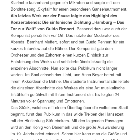
Klarinette kurzerhand gegen ein Mikrofon und sorgte mit den
Bondtitelsong „Skyfall“ für einen besonderen Gänsehautmoment.
Als letztes Werk vor der Pause folgte das Highlight des
Konzertabends: Die sinfonische Dichtung „Hamburg – Das
Tor zur Welt“ von Guido Rennert.
Passend dazu war auch der
Komponist persönlich vor Ort. Das nutzte der Moderator des
Abends, Bernhard Meffert, sofort und bat Guido Rennert für ein
kurzes Interview auf die Bühne. Der Komponist gab dem
Orchester und den Zuhörern einen kurzen Einblick zur
Entstehung des Werks und schilderte überblicksartig die
einzelnen Abschnitte. Nun sollte das Publikum nicht länger
warten. Im Saal erlosch das Licht, und Anna Beyer betrat mit
ihrem Akkordeon die Bühne. Die studierte Instrumentalistin leitete
die einzelnen Abschnitte des Werkes als eine Art musikalische
Erzählerin gefühlvoll mit ihrem Instrument ein. Es folgten 24
Minuten voller Spannung und Emotionen.
Das Stück, welches mit einem Überflug über die weltoffene Stadt
beginnt, führt das Publikum in das wilde Treiben der Hansezeit
mit der Hinrichtung Störtebekers. Mit den folgenden Passagen
wird an den König von Dänemark und die große Auswanderung
im 19. Jahrhundert erinnert. Schon hier kann man die Größe und