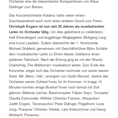
Orchester eine der bekanntesten Kompositionen von Klaus
Doldinger zum Besten.
Das Konzertorchester Koblenz hatte neben einem
Zuschauerrekord auch noch einen anderen Grund zum Feiern.
Christoph Engers ist nun seit 20 Jahren als musikalischen
Leiter im Orchester tätig.
Um dies gebührend zu zelebrieren,
hielt Ehrendirigent und langjähriger Wegbegleiter Wolfgang Lang
eine kurze Laudatio. Zudem überreichte der 1. Vorsitzende
Michael Göddertz gemeinsam mit Geschäftsführer Björn Schäfer
dem musikalischen Leiter zu Ehren dieses Jubiläums einen
goldenen Taktstock. Nach der Ehrung ging es mit den Shanty
Charterfolg „The Wellerman“ musikalisch weiter. Zum Ende des
Konzertes zeigte sich das Orchester nochmals von seiner besten
Seite. Mit „Merci, Udo“, arrangiert von Guido Rennert, dankte das
Orchester seinen Zuhörer*innen für ihr Kommen. In knapp 15
Minuten konnten einige Musiker*Innen noch einmal mit Soli
glänzen (Melanie Leicher, Basstrompete/ Fabian Sayn, Trompete/
Claudia Eickvonder, Altflöte/ Christian Franzen, Altsaxofon/
Judith Engers, Tenorsaxofon/ Peter Didinger, Flügelhorn/ Louis
Jung, Posaune/ Christian Tofelde, Lars Kretzschmar und Georg
Morbach/ Posaune).