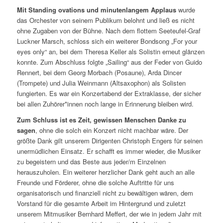
Mit Standing ovations und minutenlangem Applaus
wurde
das Orchester von seinem Publikum belohnt und ließ es nicht
ohne Zugaben von der Bühne. Nach dem flottem Seeteufel-Graf
Luckner Marsch, schloss sich ein weiterer Bondsong „For your
eyes only“ an, bei dem Theresa Keller als Solistin erneut glänzen
konnte. Zum Abschluss folgte „Sailing“ aus der Feder von Guido
Rennert, bei dem Georg Morbach (Posaune), Arda Dincer
(Trompete) und Julia Weinmann (Altsaxophon) als Solisten
fungierten. Es war ein Konzertabend der Extraklasse, der sicher
bei allen Zuhörer*innen noch lange in Erinnerung bleiben wird.
Zum Schluss ist es Zeit, gewissen Menschen Danke zu
sagen
, ohne die solch ein Konzert nicht machbar wäre. Der
größte Dank gilt unserem Dirigenten Christoph Engers für seinen
unermüdlichen Einsatz. Er schafft es immer wieder, die Musiker
zu begeistern und das Beste aus jeder/m Einzelnen
herauszuholen. Ein weiterer herzlicher Dank geht auch an alle
Freunde und Förderer, ohne die solche Auftritte für uns
organisatorisch und finanziell nicht zu bewältigen wären, dem
Vorstand für die gesamte Arbeit im Hintergrund und zuletzt
unserem Mitmusiker Bernhard Meffert, der wie in jedem Jahr mit