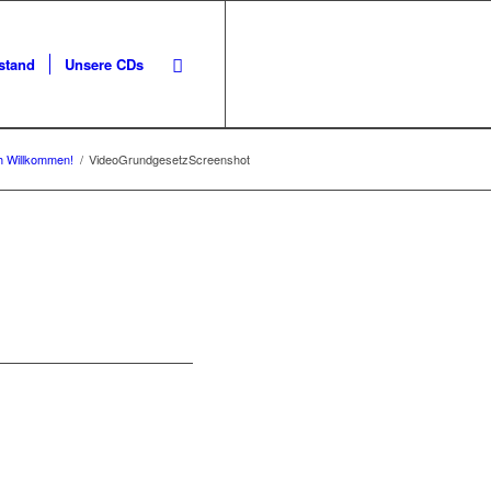
stand
Unsere CDs
h Willkommen!
/
VideoGrundgesetzScreenshot